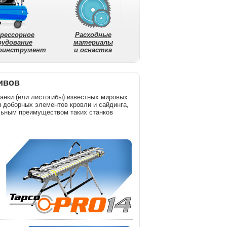
рессорное
Расходные
рудование
материалы
моинструмент
и оснастка
ивов
анки (или листогибы) известных мировых
 доборных элементов кровли и сайдинга,
льным преимуществом таких станков